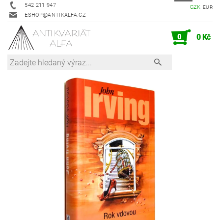
542 211 947
CZK
EUR
ESHOP@ANTIKALFA.CZ
0
0 Kč