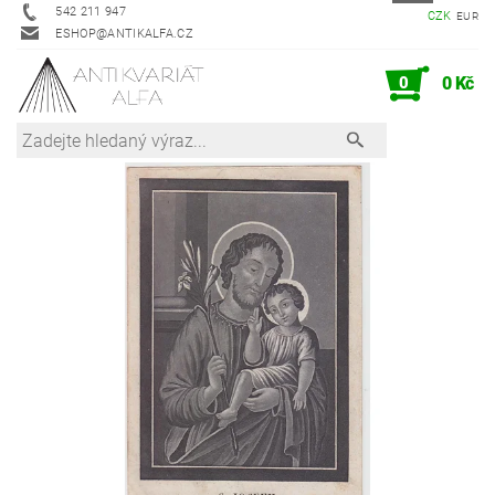
542 211 947
CZK
EUR
ESHOP@ANTIKALFA.CZ
0
0 Kč