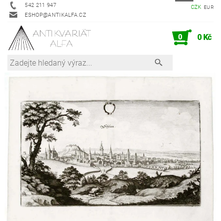
542 211 947
CZK
EUR
ESHOP@ANTIKALFA.CZ
0
0 Kč