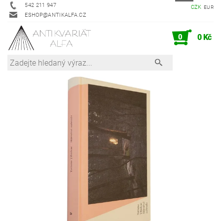
542 211 947
CZK
EUR
ESHOP@ANTIKALFA.CZ
0
0 Kč