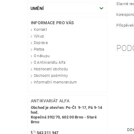
Slavné red
UMĚNÍ
korespond
INFORMACE PRO VÁS
Příspěvek
Kontakt
Výkup
Doprava
POD
Platba
O nákupu
O Antikvariátu Alfa
Hodnocení obchodu
Obchodní podmínky
Informační memorandum
ANTIKVARIÁT ALFA
Obchod je otevřen: Po-Čt 9-17, Pá 9-14
hod.
Kopečná 392/70, 602 00 Brno - Staré
Brno
DOK
542 211 947