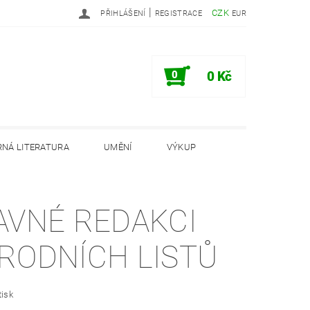
|
CZK
PŘIHLÁŠENÍ
REGISTRACE
EUR
0
0 Kč
NÁ LITERATURA
UMĚNÍ
VÝKUP
PODMÍNKY
INFORMAČNÍ MEMORANDUM
AVNÉ REDAKCI
RODNÍCH LISTŮ
tisk