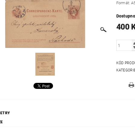
Formát: A
Dostupno
400 
KÓD PROD
KATEGORI
ETRY
ZE