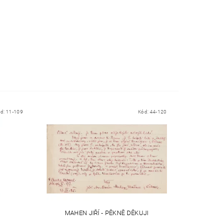
ód:
11-109
Kód:
44-120
MAHEN JIŘÍ - PĚKNĚ DĚKUJI