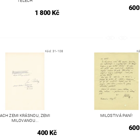
TĚLECH
600
1 800 Kč
Kód:
31-108
K
ACH ZEMI KRÁSNOU, ZEMI
MILOSTIVÁ PANÍ!
MILOVANOU...
600
400 Kč