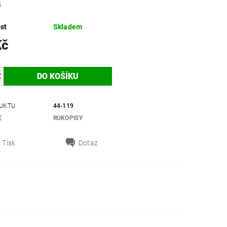
5
st
Skladem
Kč
UKTU
44-119
E
RUKOPISY
Tisk
Dotaz