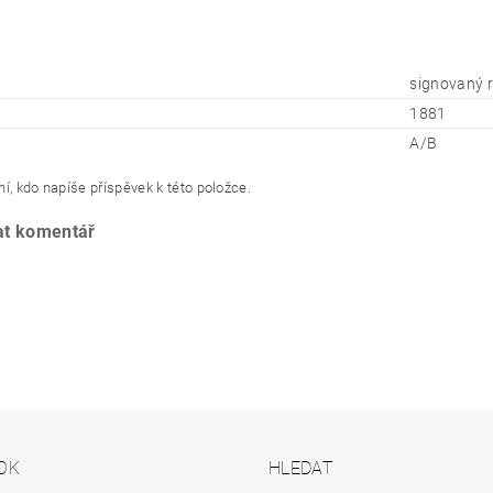
signovaný 
1881
A/B
í, kdo napíše příspěvek k této položce.
at komentář
OK
HLEDAT