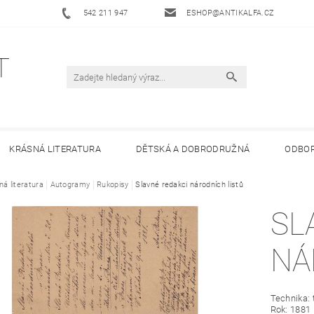
542 211 947
ESHOP@ANTIKALFA.CZ
KRÁSNÁ LITERATURA
DĚTSKÁ A DOBRODRUŽNÁ
ODBOR
ná literatura
 ANTIKVARIÁTU ALFA
Autogramy
Rukopisy
HODNOCENÍ OBCHODU
Slavné redakci národních listů
OBCHODNÍ 
SL
NÁ
Technika: 
Rok: 1881