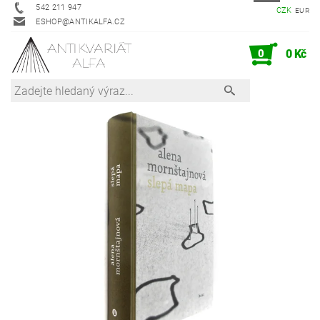
542 211 947
CZK
EUR
ESHOP@ANTIKALFA.CZ
0
0 Kč