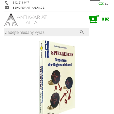
542 211 947
CZK
EUR
ESHOP@ANTIKALFA.CZ
0
0 Kč