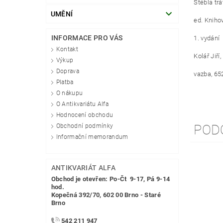
Stébla tr
UMĚNÍ
ed.
Knihov
INFORMACE PRO VÁS
1. vydání
Kontakt
Kolář Jiří
Výkup
Doprava
vazba, 65
Platba
O nákupu
O Antikvariátu Alfa
Hodnocení obchodu
POD
Obchodní podmínky
Informační memorandum
ANTIKVARIÁT ALFA
Obchod je otevřen: Po-Čt 9-17, Pá 9-14
hod.
Kopečná 392/70, 602 00 Brno - Staré
Brno
542 211 947