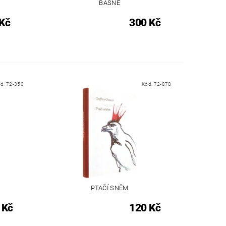
BÁSNĚ
Kč
300 Kč
ód:
72-350
Kód:
72-878
PTAČÍ SNĚM
 Kč
120 Kč