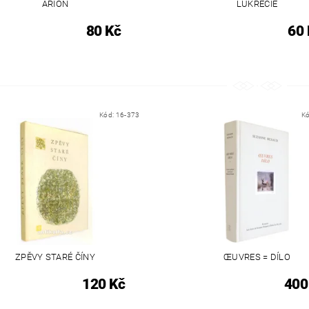
ARION
LUKRÉCIE
80 Kč
60 
Kód:
16-373
K
ZPĚVY STARÉ ČÍNY
ŒUVRES = DÍLO
120 Kč
400