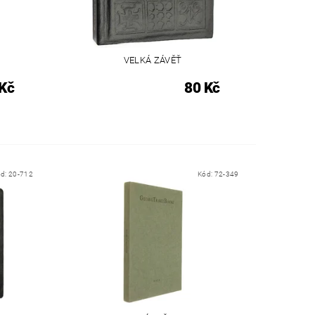
VELKÁ ZÁVĚŤ
Kč
80 Kč
ód:
20-712
Kód:
72-349