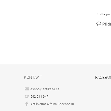
Buďte prvn
Přid
KONTAKT
FACEBO
eshop
@
antikalfa.cz
542 211 947
Antikvariát Alfa na Facebooku