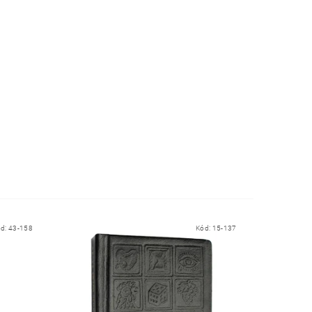
ód:
43-158
Kód:
15-137