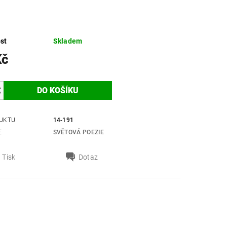
st
Skladem
Kč
UKTU
14-191
E
SVĚTOVÁ POEZIE
Tisk
Dotaz