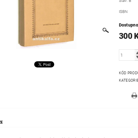
Stav: B
ISBN
Dostupno
300 
KÓD PROD
KATEGORI
ZE