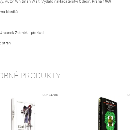
ávy. Autor Whitman Walt. Vydalo nakladatelství Odeon, Praha 1969.
na klasiků
, Urbánek Zdeněk - překlad
2 stran
OBNÉ PRODUKTY
Kód:
24-989
K