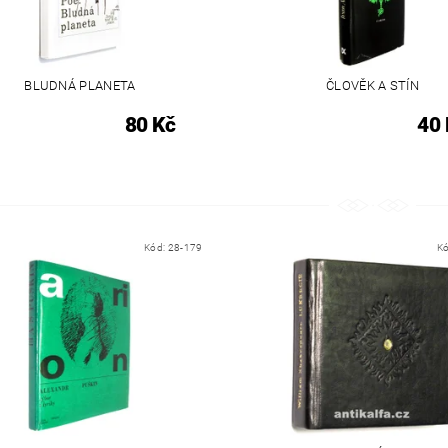
BLUDNÁ PLANETA
ČLOVĚK A STÍN
80 Kč
40 
Kód:
28-179
K