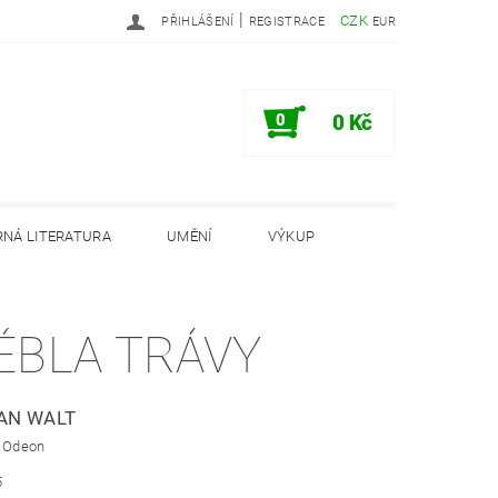
|
CZK
PŘIHLÁŠENÍ
REGISTRACE
EUR
0
0 Kč
NÁ LITERATURA
UMĚNÍ
VÝKUP
PODMÍNKY
INFORMAČNÍ MEMORANDUM
ÉBLA TRÁVY
AN WALT
: Odeon
5