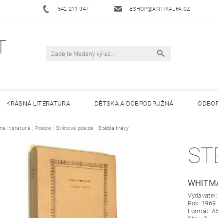
542 211 947
ESHOP@ANTIKALFA.CZ
KRÁSNÁ LITERATURA
DĚTSKÁ A DOBRODRUŽNÁ
ODBOR
ná literatura
 ANTIKVARIÁTU ALFA
Poezie
Světová poezie
HODNOCENÍ OBCHODU
Stébla trávy
OBCHODNÍ 
ST
WHITM
Vydavatel
Rok: 1969
Formát: A