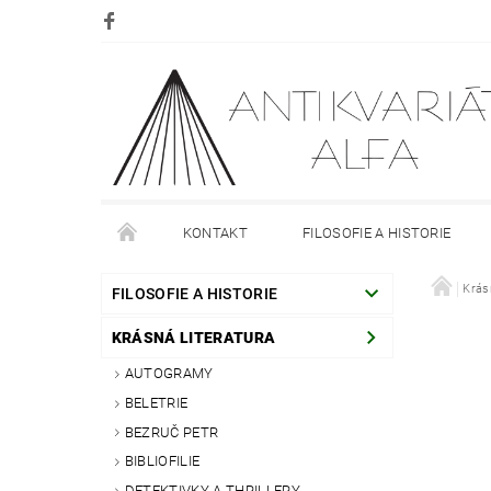
KONTAKT
FILOSOFIE A HISTORIE
DOPRAVA
PLATBA
O NÁKUPU
Krás
O
FILOSOFIE A HISTORIE
KRÁSNÁ LITERATURA
AUTOGRAMY
BELETRIE
BEZRUČ PETR
BIBLIOFILIE
DETEKTIVKY A THRILLERY