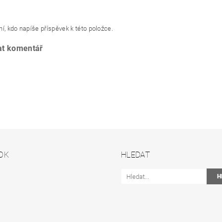
í, kdo napíše příspěvek k této položce.
at komentář
OK
HLEDAT