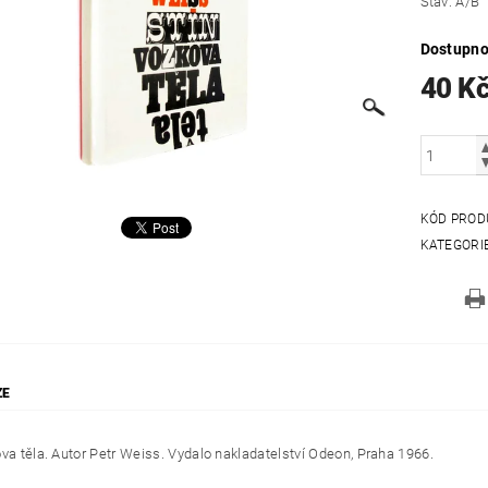
Stav: A/B
Dostupno
40 K
KÓD PROD
KATEGORI
ZE
ova těla. Autor Petr Weiss. Vydalo nakladatelství Odeon, Praha 1966.