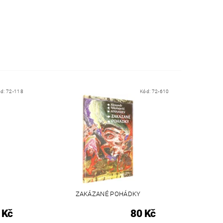
ód:
72-118
Kód:
72-610
ZAKÁZANÉ POHÁDKY
 Kč
80 Kč