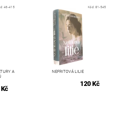
ód:
46-415
Kód:
81-545
ATURY A
NEFRITOVÁ LILIE
Ů
120 Kč
 Kč