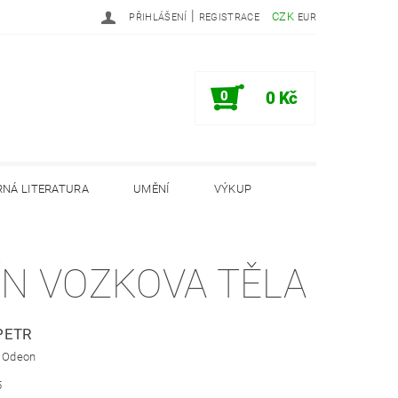
|
CZK
PŘIHLÁŠENÍ
REGISTRACE
EUR
0
0 Kč
NÁ LITERATURA
UMĚNÍ
VÝKUP
PODMÍNKY
INFORMAČNÍ MEMORANDUM
ÍN VOZKOVA TĚLA
PETR
: Odeon
5