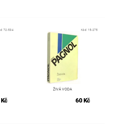
ód:
72-534
Kód:
15-275
ŽIVÁ VODA
 Kč
60 Kč