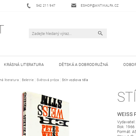
542 211 947
ESHOP@ANTIKALFA.CZ
KRÁSNÁ LITERATURA
DĚTSKÁ A DOBRODRUŽNÁ
ODBOR
ná literatura
 ANTIKVARIÁTU ALFA
Beletrie
Světová próza
HODNOCENÍ OBCHODU
Stín vozkova těla
OBCHODNÍ 
ST
WEISS 
Vydavatel
Rok: 1966
Formát: A