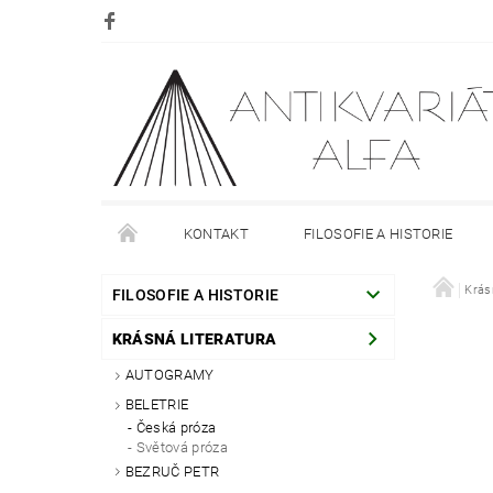
KONTAKT
FILOSOFIE A HISTORIE
DOPRAVA
PLATBA
O NÁKUPU
Krás
O
FILOSOFIE A HISTORIE
KRÁSNÁ LITERATURA
AUTOGRAMY
BELETRIE
Česká próza
Světová próza
BEZRUČ PETR