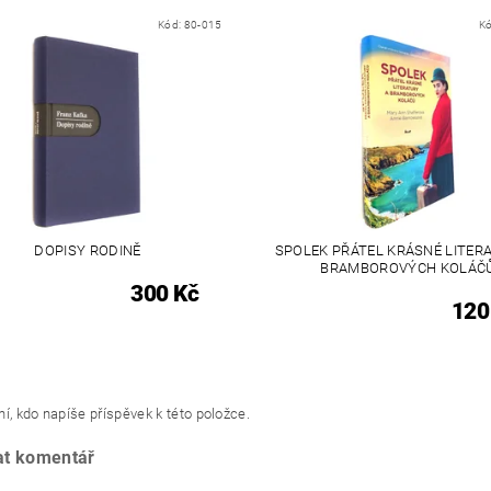
Kód:
80-015
K
DOPISY RODINĚ
SPOLEK PŘÁTEL KRÁSNÉ LITER
BRAMBOROVÝCH KOLÁČ
300 Kč
120
í, kdo napíše příspěvek k této položce.
at komentář