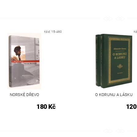
Kód:
15-460
K
NORSKÉ DŘEVO
O KORUNU A LÁSKU
180 Kč
120