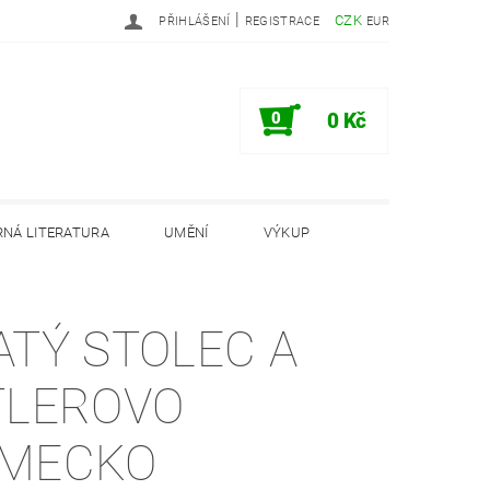
|
CZK
PŘIHLÁŠENÍ
REGISTRACE
EUR
0
0 Kč
NÁ LITERATURA
UMĚNÍ
VÝKUP
PODMÍNKY
INFORMAČNÍ MEMORANDUM
ATÝ STOLEC A
TLEROVO
MECKO