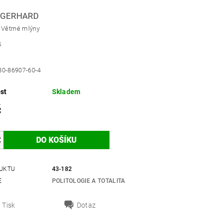
 GERHARD
 Větrné mlýny
5
80-86907-60-4
st
Skladem
č
UKTU
43-182
E
POLITOLOGIE A TOTALITA
Tisk
Dotaz