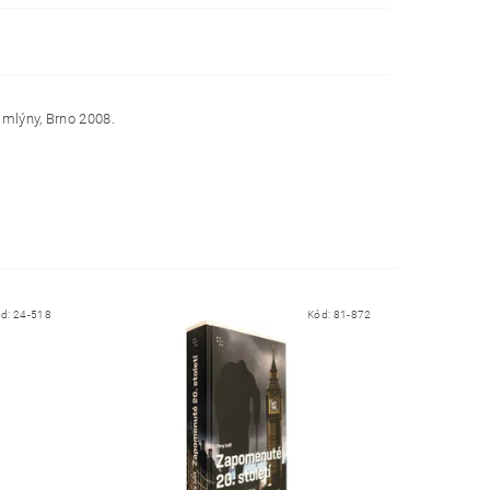
 mlýny, Brno 2008.
ód:
24-518
Kód:
81-872