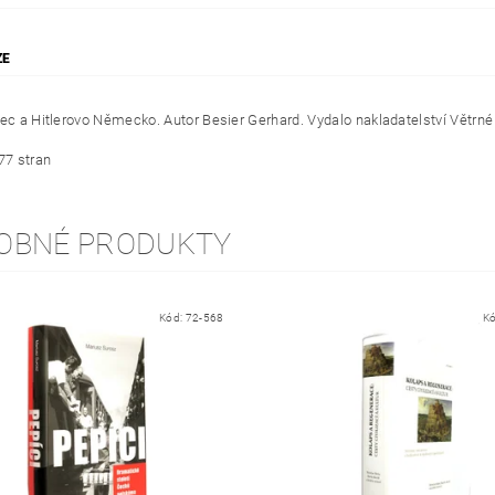
ZE
lec a Hitlerovo Německo. Autor Besier Gerhard. Vydalo nakladatelství Větrné
77 stran
OBNÉ PRODUKTY
Kód:
72-568
K