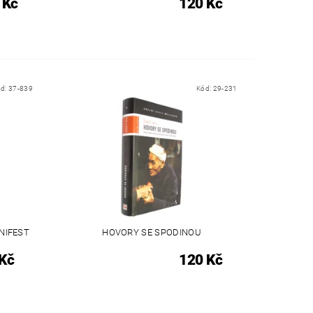
 Kč
120 Kč
ód:
37-839
Kód:
29-231
NIFEST
HOVORY SE SPODINOU
Kč
120 Kč