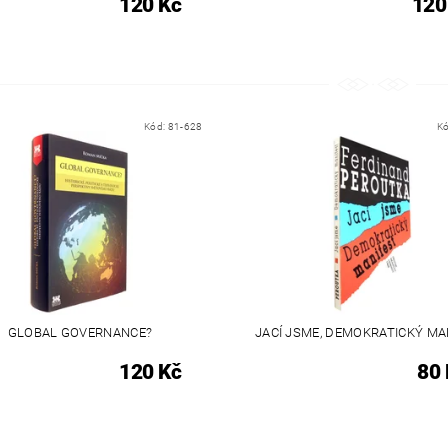
120 Kč
120
Kód:
81-628
K
GLOBAL GOVERNANCE?
JACÍ JSME, DEMOKRATICKÝ MA
120 Kč
80 