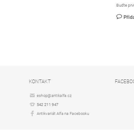
Buďte prvn
Přid
KONTAKT
FACEBO
eshop
@
antikalfa.cz
542 211 947
Antikvariát Alfa na Facebooku