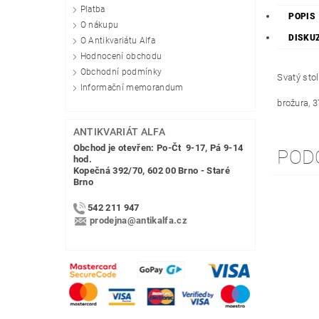
Platba
POPIS
O nákupu
DISKU
O Antikvariátu Alfa
Hodnocení obchodu
Obchodní podmínky
Svatý sto
Informační memorandum
brožura, 3
ANTIKVARIÁT ALFA
Obchod je otevřen: Po-Čt 9-17, Pá 9-14
POD
hod.
Kopečná 392/70, 602 00 Brno - Staré
Brno
542 211 947
prodejna@antikalfa.cz