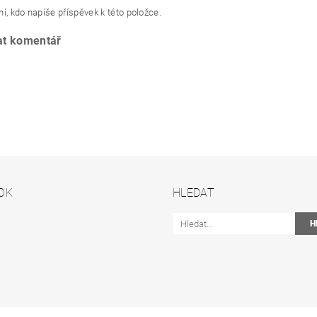
í, kdo napíše příspěvek k této položce.
at komentář
OK
HLEDAT