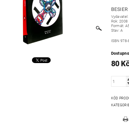
BESIER
Vydavatel:
Rok: 2008
Formát: A
Stav: A
ISBN 978-
Dostupno
80 K
KÓD PROD
KATEGORI