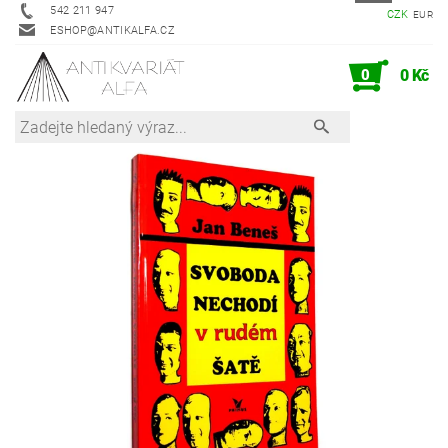
542 211 947
CZK
EUR
ESHOP@ANTIKALFA.CZ
0
0 Kč