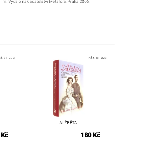
Tim. Vydalo nakladatelství Metafora, Praha 2006.
ód:
31-203
Kód:
81-023
ALŽBĚTA
 Kč
180 Kč