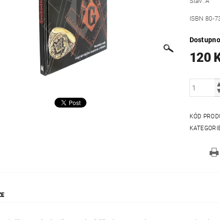
Stav: A
ISBN 80-7
Dostupno
120 
KÓD PROD
KATEGORI
ZE