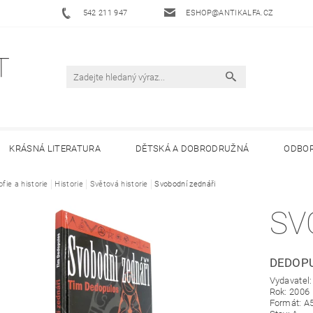
542 211 947
ESHOP@ANTIKALFA.CZ
KRÁSNÁ LITERATURA
DĚTSKÁ A DOBRODRUŽNÁ
ODBOR
ofie a historie
 ANTIKVARIÁTU ALFA
Historie
Světová historie
HODNOCENÍ OBCHODU
Svobodní zednáři
OBCHODNÍ 
SV
DEDOPU
Vydavatel:
Rok: 2006
Formát: A