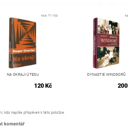
Kód:
71-100
K
NA OKRAJI ÚTESU
DYNASTIE WINDSORŮ
120 Kč
200
í, kdo napíše příspěvek k této položce.
at komentář