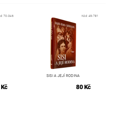
ód:
70-346
Kód:
49-781
SISI A JEJÍ RODINA
 Kč
80 Kč