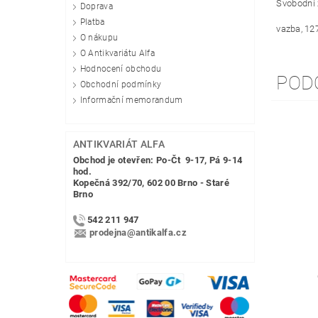
Svobodní 
Doprava
Platba
vazba, 12
O nákupu
O Antikvariátu Alfa
Hodnocení obchodu
POD
Obchodní podmínky
Informační memorandum
ANTIKVARIÁT ALFA
Obchod je otevřen: Po-Čt 9-17, Pá 9-14
hod.
Kopečná 392/70, 602 00 Brno - Staré
Brno
542 211 947
prodejna@antikalfa.cz