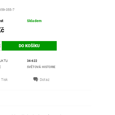
359-055-7
st
Skladem
Kč
UKTU
34-622
E
SVĚTOVÁ HISTORIE
Tisk
Dotaz