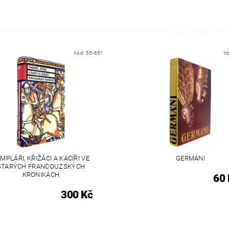
Kód:
55-651
K
MPLÁŘI, KŘIŽÁCI A KACÍŘI VE
GERMÁNI
STARÝCH FRANCOUZSKÝCH
KRONIKÁCH
60 
300 Kč