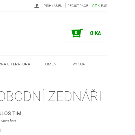
|
CZK
PŘIHLÁŠENÍ
REGISTRACE
EUR
0
0 Kč
NÁ LITERATURA
UMĚNÍ
VÝKUP
PODMÍNKY
INFORMAČNÍ MEMORANDUM
OBODNÍ ZEDNÁŘI
LOS TIM
 Metafora
5