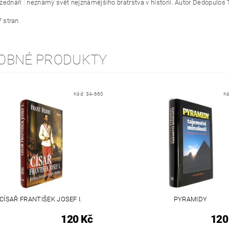
zednáři : neznámý svět nejznámějšího bratrstva v historii. Autor Dedopulos 
7 stran
OBNÉ PRODUKTY
Kód:
34-660
K
CÍSAŘ FRANTIŠEK JOSEF I.
PYRAMIDY
120 Kč
120