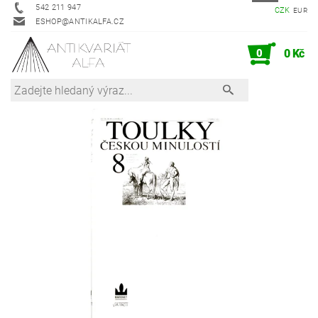
542 211 947
CZK
EUR
ESHOP@ANTIKALFA.CZ
0
0 Kč