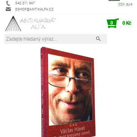
542 211 947
CZK
EUR
ESHOP@ANTIKALFA.CZ
0
0 Kč