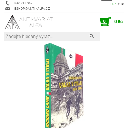
542 211 947
CZK
EUR
ESHOP@ANTIKALFA.CZ
0
0 Kč