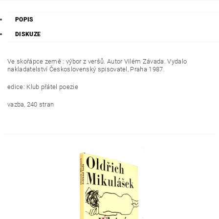
POPIS
DISKUZE
Ve skořápce země : výbor z veršů. Autor Vilém Závada. Vydalo
nakladatelství Československý spisovatel, Praha 1987.
edice: Klub přátel poezie
vazba, 240 stran