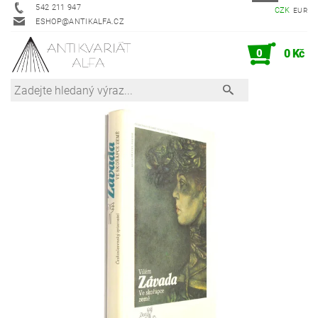
542 211 947
CZK
EUR
ESHOP@ANTIKALFA.CZ
0
0 Kč