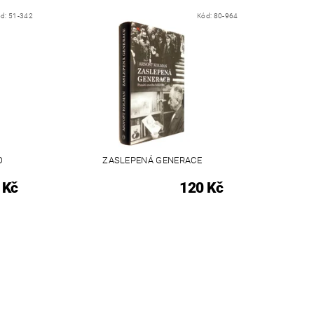
ód:
51-342
Kód:
80-964
O
ZASLEPENÁ GENERACE
 Kč
120 Kč