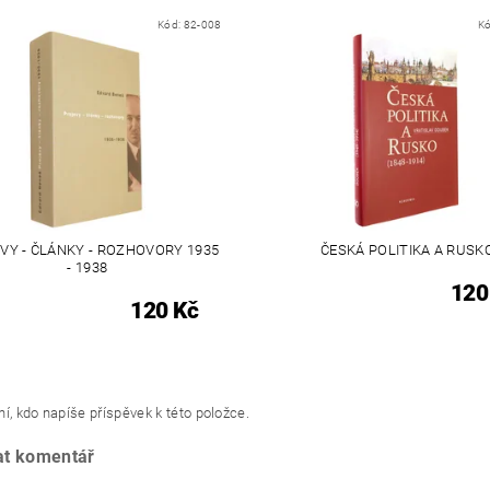
Kód:
82-008
K
VY - ČLÁNKY - ROZHOVORY 1935
ČESKÁ POLITIKA A RUSK
- 1938
120
120 Kč
í, kdo napíše příspěvek k této položce.
at komentář