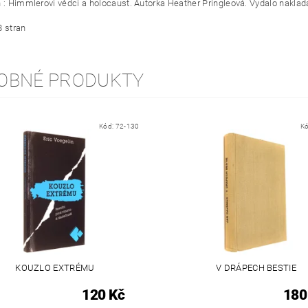
n : Himmlerovi vědci a holocaust. Autorka Heather Pringleová. Vydalo naklad
8 stran
OBNÉ PRODUKTY
Kód:
72-130
K
KOUZLO EXTRÉMU
V DRÁPECH BESTIE
120 Kč
180