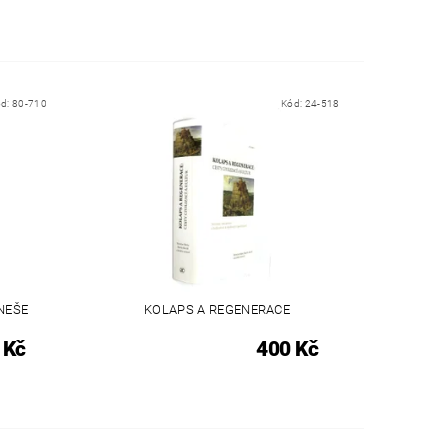
ód:
80-710
Kód:
24-518
NEŠE
KOLAPS A REGENERACE
 Kč
400 Kč