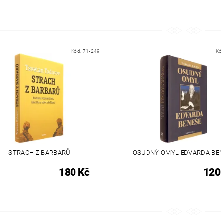
Kód:
71-249
K
STRACH Z BARBARŮ
OSUDNÝ OMYL EDVARDA BE
180 Kč
120