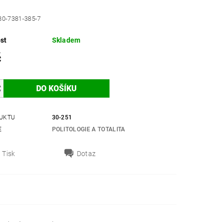
80-7381-385-7
st
Skladem
č
UKTU
30-251
E
POLITOLOGIE A TOTALITA
Tisk
Dotaz