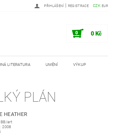
|
CZK
PŘIHLÁŠENÍ
REGISTRACE
EUR
0
0 Kč
NÁ LITERATURA
UMĚNÍ
VÝKUP
PODMÍNKY
INFORMAČNÍ MEMORANDUM
LKÝ PLÁN
E HEATHER
 BB/art
: 2008
5