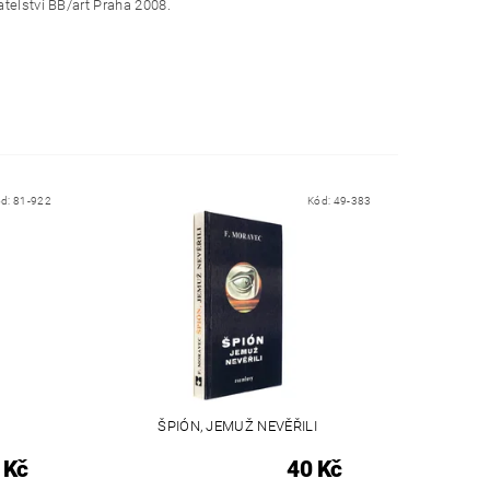
atelství BB/art Praha 2008.
ód:
81-922
Kód:
49-383
ŠPIÓN, JEMUŽ NEVĚŘILI
 Kč
40 Kč