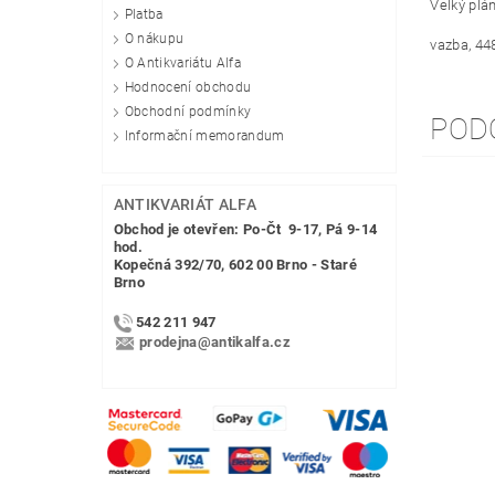
Velký plá
Platba
O nákupu
vazba, 44
O Antikvariátu Alfa
Hodnocení obchodu
Obchodní podmínky
POD
Informační memorandum
ANTIKVARIÁT ALFA
Obchod je otevřen: Po-Čt 9-17, Pá 9-14
hod.
Kopečná 392/70, 602 00 Brno - Staré
Brno
542 211 947
prodejna@antikalfa.cz