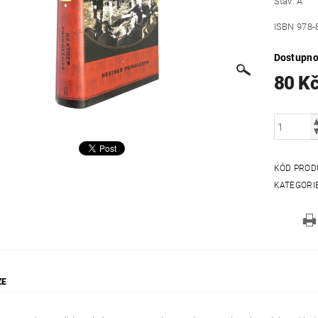
Stav: A
ISBN 978-
Dostupno
80 K
KÓD PROD
KATEGORI
ZE