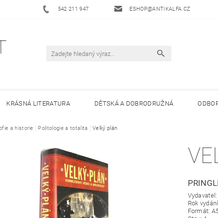
542 211 947
ESHOP@ANTIKALFA.CZ
KRÁSNÁ LITERATURA
DĚTSKÁ A DOBRODRUŽNÁ
ODBOR
ofie a historie
 ANTIKVARIÁTU ALFA
Politologie a totalita
HODNOCENÍ OBCHODU
Velký plán
OBCHODNÍ 
VE
PRINGL
Vydavatel:
Rok vydání
Formát: A