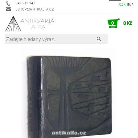
542 211 947
CZK
EUR
ESHOP@ANTIKALFA.CZ
0
0 Kč