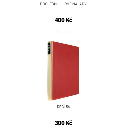
POSLEDNÍ ... : DVĚ NÁLADY
400 Kč
ŘEČÍ 56
300 Kč