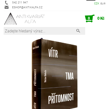
542 211 947
CZK
EUR
ESHOP@ANTIKALFA.CZ
0
0 Kč