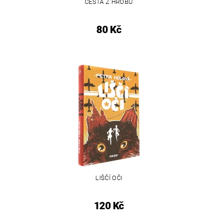
CESTA Z HROBU
80 Kč
LIŠČÍ OČI
120 Kč