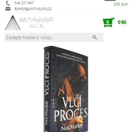
542 211 947
CZK
EUR
ESHOP@ANTIKALFA.CZ
0
0 Kč