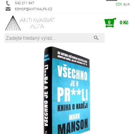
542 211 947
CZK
EUR
ESHOP@ANTIKALFA.CZ
0
0 Kč