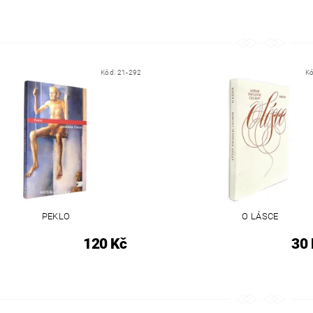
Kód:
21-292
K
PEKLO
O LÁSCE
120 Kč
30 