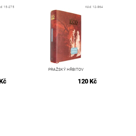
ód:
15-275
Kód:
12-864
PRAŽSKÝ HŘBITOV
Kč
120 Kč