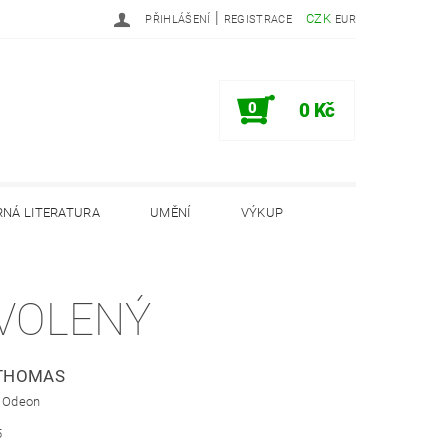
|
CZK
PŘIHLÁŠENÍ
REGISTRACE
EUR
0
0 Kč
NÁ LITERATURA
UMĚNÍ
VÝKUP
PODMÍNKY
INFORMAČNÍ MEMORANDUM
VOLENÝ
THOMAS
: Odeon
5