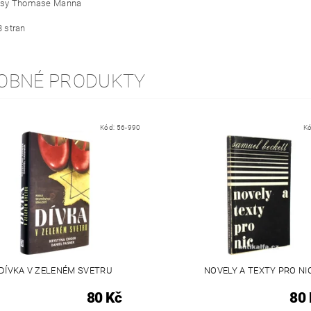
pisy Thomase Manna
3 stran
OBNÉ PRODUKTY
Kód:
56-990
K
DÍVKA V ZELENÉM SVETRU
NOVELY A TEXTY PRO NI
80 Kč
80 