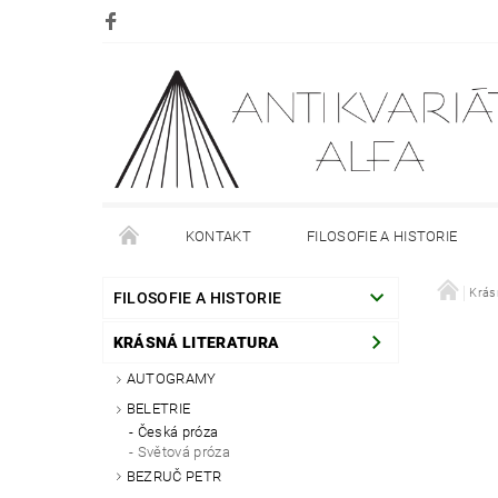
KONTAKT
FILOSOFIE A HISTORIE
DOPRAVA
PLATBA
O NÁKUPU
Krás
O
FILOSOFIE A HISTORIE
KRÁSNÁ LITERATURA
AUTOGRAMY
BELETRIE
Česká próza
Světová próza
BEZRUČ PETR