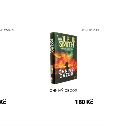
ód:
47-840
Kód:
81-593
OHNIVÝ OBZOR
Kč
180 Kč