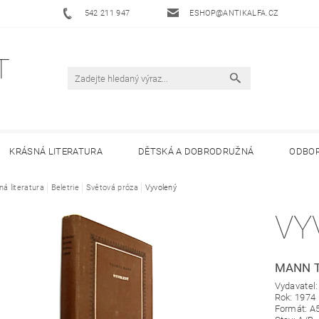
542 211 947
ESHOP@ANTIKALFA.CZ
KRÁSNÁ LITERATURA
DĚTSKÁ A DOBRODRUŽNÁ
ODBOR
ná literatura
 ANTIKVARIÁTU ALFA
Beletrie
Světová próza
HODNOCENÍ OBCHODU
Vyvolený
OBCHODNÍ 
VY
MANN 
Vydavatel
Rok: 1974
Formát: A