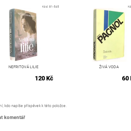
Kód:
81-545
K
NEFRITOVÁ LILIE
ŽIVÁ VODA
120 Kč
60 
í, kdo napíše příspěvek k této položce.
at komentář