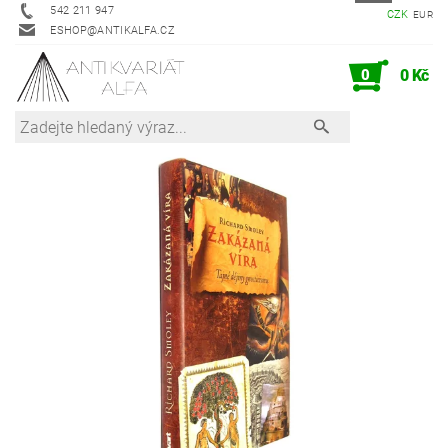
542 211 947
CZK
EUR
ESHOP@ANTIKALFA.CZ
0
0 Kč