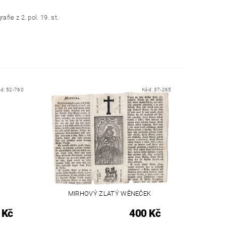
fie z 2. pol. 19. st.
ód:
52-760
Kód:
37-265
MIRHOVÝ ZLATÝ WĚNEČEK
 Kč
400 Kč