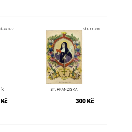
ód:
32-577
Kód:
56-466
ÍK
ST. FRANZISKA
 Kč
300 Kč