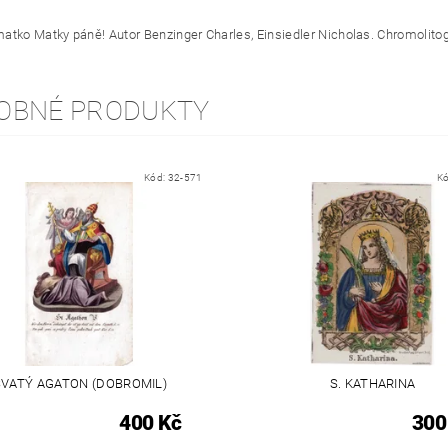
matko Matky páně! Autor
Benzinger Charles, Einsiedler Nicholas. Chromolitogra
OBNÉ PRODUKTY
Kód:
32-571
K
SVATÝ AGATON (DOBROMIL)
S. KATHARINA
400 Kč
300