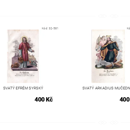
Kód:
32-581
K
SVATÝ EFRÉM SYRSKÝ
SVATÝ ARKADIUS MUČEDN
400 Kč
400