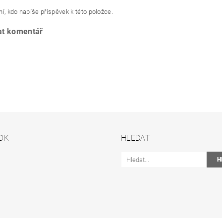
í, kdo napíše příspěvek k této položce.
at komentář
OK
HLEDAT