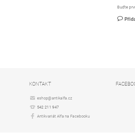
Buďte prvn
Přid
KONTAKT
FACEBO
eshop
@
antikalfa.cz
542 211 947
Antikvariát Alfa na Facebooku