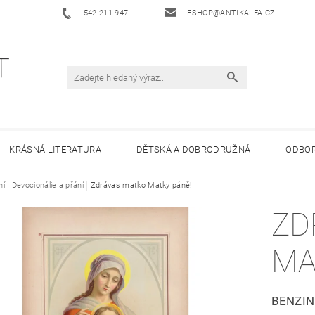
542 211 947
ESHOP@ANTIKALFA.CZ
KRÁSNÁ LITERATURA
DĚTSKÁ A DOBRODRUŽNÁ
ODBOR
ní
 ANTIKVARIÁTU ALFA
Devocionálie a přání
Zdrávas matko Matky páně!
HODNOCENÍ OBCHODU
OBCHODNÍ 
ZD
MA
BENZIN