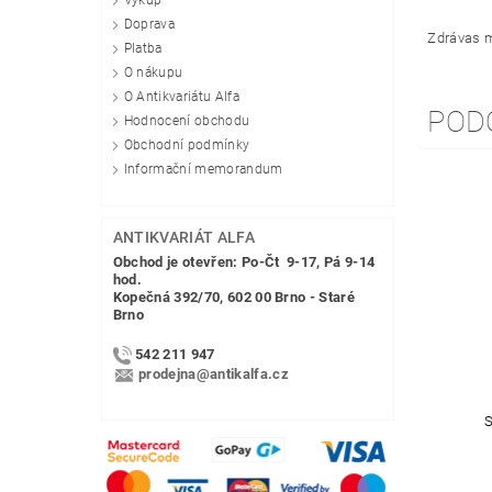
Výkup
Doprava
Zdrávas 
Platba
O nákupu
O Antikvariátu Alfa
POD
Hodnocení obchodu
Obchodní podmínky
Informační memorandum
ANTIKVARIÁT ALFA
Obchod je otevřen: Po-Čt 9-17, Pá 9-14
hod.
Kopečná 392/70, 602 00 Brno - Staré
Brno
542 211 947
prodejna@antikalfa.cz