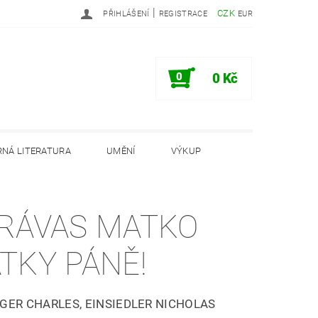
|
CZK
PŘIHLÁŠENÍ
REGISTRACE
EUR
0
0 Kč
NÁ LITERATURA
UMĚNÍ
VÝKUP
PODMÍNKY
INFORMAČNÍ MEMORANDUM
RÁVAS MATKO
TKY PÁNĚ!
GER CHARLES, EINSIEDLER NICHOLAS