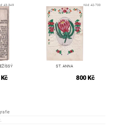
ód:
43-349
Kód:
42-733
EŽÍSSÝ
ST. ANNA
 Kč
800 Kč
grafie
.