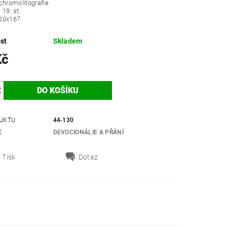
chromolitografie
 19. st.
20x167
st
Skladem
Kč
UKTU
44-130
E
DEVOCIONÁLIE A PŘÁNÍ
Tisk
Dotaz