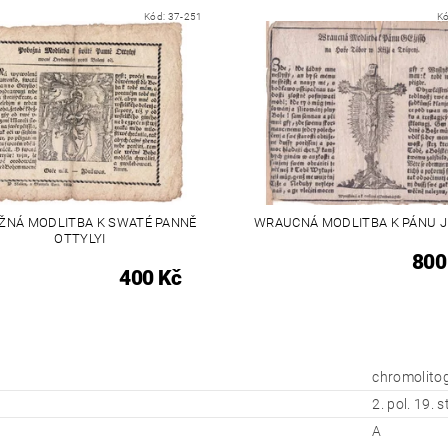
Kód:
37-251
K
ŽNÁ MODLITBA K SWATÉ PANNĚ
WRAUCNÁ MODLITBA K PÁNU J
OTTYLYI
800
400 Kč
chromolito
2. pol. 19. st
A