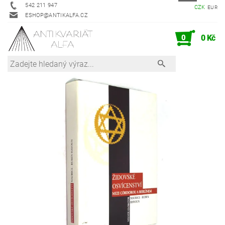
542 211 947
CZK
EUR
ESHOP@ANTIKALFA.CZ
0
0 Kč