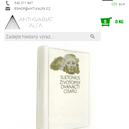
542 211 947
CZK
EUR
ESHOP@ANTIKALFA.CZ
0
0 Kč