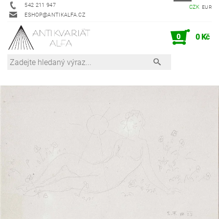
542 211 947
CZK
EUR
ESHOP@ANTIKALFA.CZ
0
0 Kč