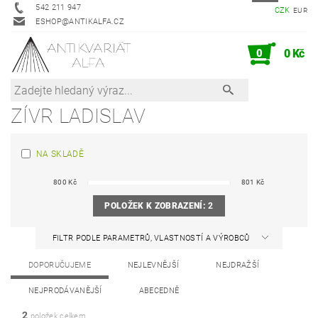
542 211 947
CZK
EUR
ESHOP@ANTIKALFA.CZ
0
0 Kč
ZÍVR LADISLAV
NA SKLADĚ
800
Kč
801
Kč
POLOŽEK K ZOBRAZENÍ:
2
FILTR PODLE PARAMETRŮ, VLASTNOSTÍ A VÝROBCŮ
DOPORUČUJEME
NEJLEVNĚJŠÍ
NEJDRAŽŠÍ
NEJPRODÁVANĚJŠÍ
ABECEDNĚ
2
položek celkem