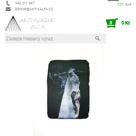
542 211 947
CZK
EUR
ESHOP@ANTIKALFA.CZ
0
0 Kč