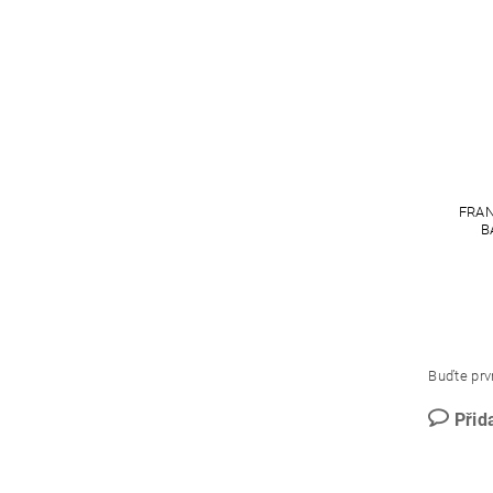
FRAN
B
Buďte prvn
Přid