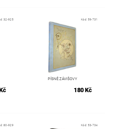
ód:
32-925
Kód:
59-731
PÍSNĚ ZÁVIŠOVY
Kč
180 Kč
ód:
80-929
Kód:
53-734