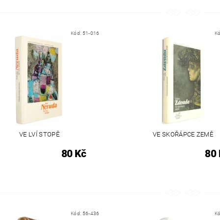
Kód:
51-016
K
VE LVÍ STOPĚ
VE SKOŘÁPCE ZEMĚ
80 Kč
80 
Kód:
56-436
K