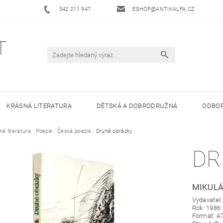
542 211 947
ESHOP@ANTIKALFA.CZ
KRÁSNÁ LITERATURA
DĚTSKÁ A DOBRODRUŽNÁ
ODBOR
ná literatura
 ANTIKVARIÁTU ALFA
Poezie
Česká poezie
HODNOCENÍ OBCHODU
Druhé obrázky
OBCHODNÍ 
DR
MIKULÁ
Vydavatel:
Rok: 1986
Formát: A