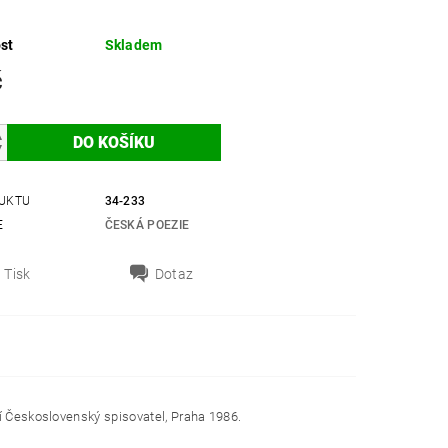
st
Skladem
č
UKTU
34-233
E
ČESKÁ POEZIE
Tisk
Dotaz
ví Československý spisovatel, Praha 1986.