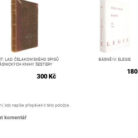
T. LAD. ČELAKOWSKÉHO SPISŮ
BÁSNĚ IV. ELEGIE
ÁSNICKÝCH KNIHY ŠESTERY
180
300 Kč
í, kdo napíše příspěvek k této položce.
at komentář