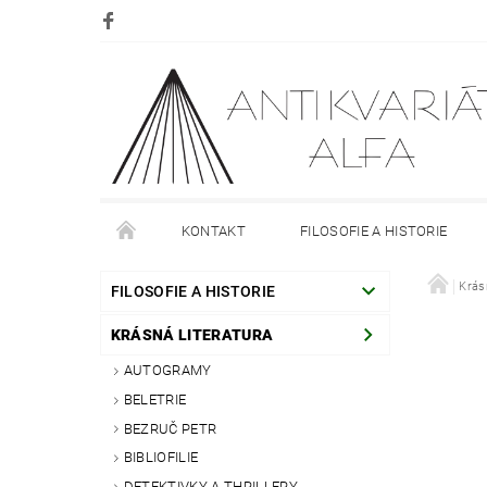
KONTAKT
FILOSOFIE A HISTORIE
DOPRAVA
PLATBA
O NÁKUPU
Krás
O
FILOSOFIE A HISTORIE
KRÁSNÁ LITERATURA
AUTOGRAMY
BELETRIE
BEZRUČ PETR
BIBLIOFILIE
DETEKTIVKY A THRILLERY