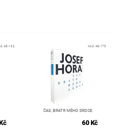
ód:
48-132
Kód:
48-175
ČAS, BRATR MÉHO SRDCE
Kč
60 Kč