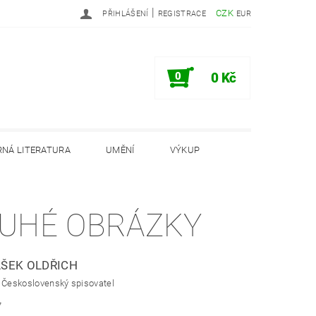
|
CZK
PŘIHLÁŠENÍ
REGISTRACE
EUR
0
0 Kč
NÁ LITERATURA
UMĚNÍ
VÝKUP
PODMÍNKY
INFORMAČNÍ MEMORANDUM
UHÉ OBRÁZKY
ŠEK OLDŘICH
 Československý spisovatel
7