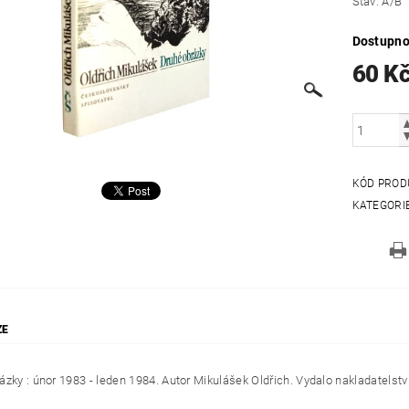
Stav: A/B
Dostupno
60 K
KÓD PROD
KATEGORI
ZE
ázky : únor 1983 - leden 1984. Autor Mikulášek Oldřich. Vydalo nakladatelst