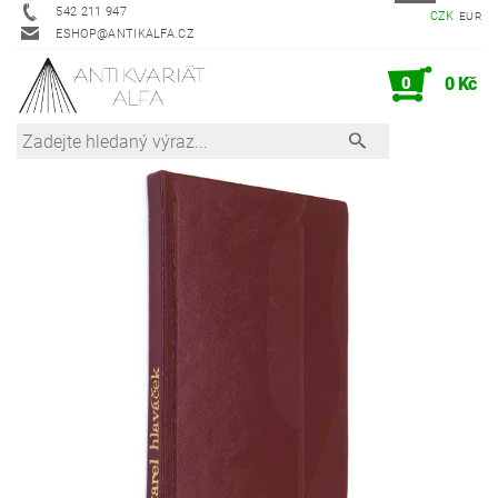
542 211 947
CZK
EUR
ESHOP@ANTIKALFA.CZ
0
0 Kč