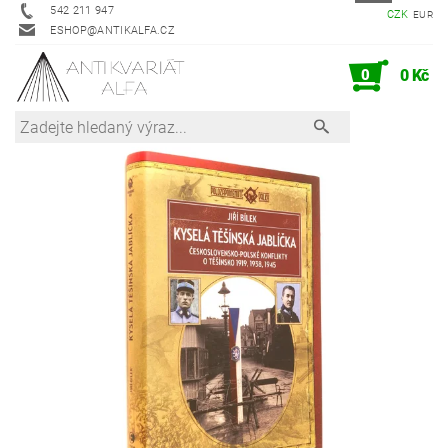
542 211 947
CZK
EUR
ESHOP@ANTIKALFA.CZ
0
0 Kč