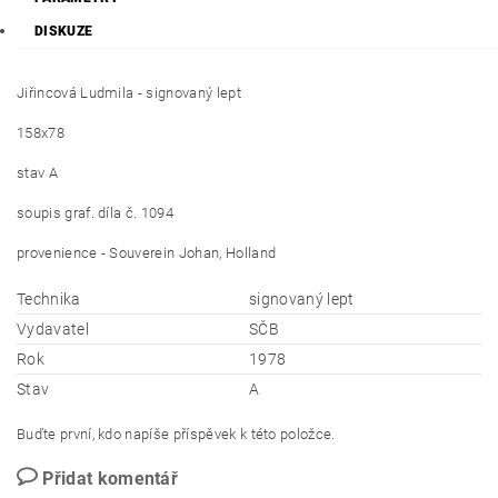
DISKUZE
Jiřincová Ludmila - signovaný lept
158x78
stav A
soupis graf. díla č. 1094
provenience - Souverein Johan, Holland
Technika
signovaný lept
Vydavatel
SČB
Rok
1978
Stav
A
Buďte první, kdo napíše příspěvek k této položce.
Přidat komentář