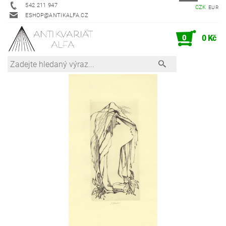
542 211 947
CZK
EUR
ESHOP@ANTIKALFA.CZ
0
0 Kč