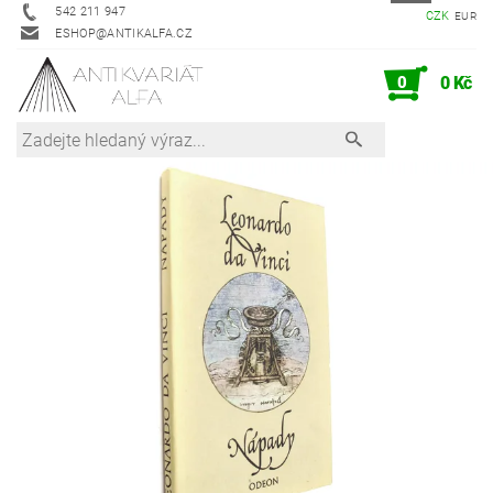
542 211 947
CZK
EUR
ESHOP@ANTIKALFA.CZ
0
0 Kč