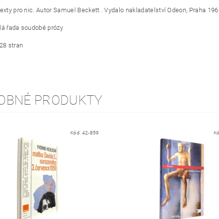
texty pro nic. Autor Samuel Beckett . Vydalo nakladatelství Odeon, Praha 196
lá řada soudobé prózy
128 stran
OBNÉ PRODUKTY
Kód:
42-859
K