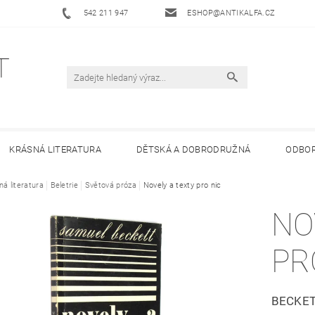
542 211 947
ESHOP@ANTIKALFA.CZ
KRÁSNÁ LITERATURA
DĚTSKÁ A DOBRODRUŽNÁ
ODBOR
ná literatura
 ANTIKVARIÁTU ALFA
Beletrie
Světová próza
HODNOCENÍ OBCHODU
Novely a texty pro nic
OBCHODNÍ 
NO
PR
BECKE