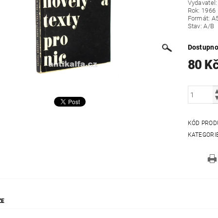
Vydavatel
Rok: 1966
Formát: A
Stav: A/B
Dostupno
80 K
KÓD PROD
KATEGORI
ZE