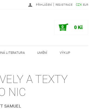
|
CZK
PŘIHLÁŠENÍ
REGISTRACE
EUR
0
0 Kč
NÁ LITERATURA
UMĚNÍ
VÝKUP
PODMÍNKY
INFORMAČNÍ MEMORANDUM
VELY A TEXTY
O NIC
TT SAMUEL