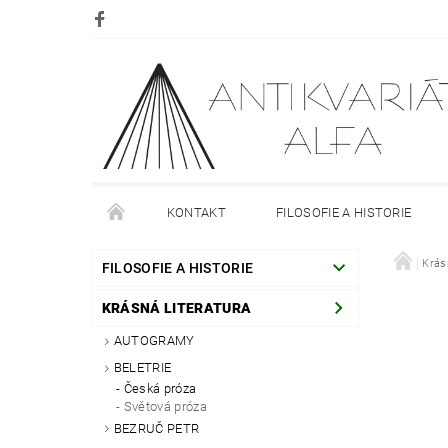
KONTAKT
FILOSOFIE A HISTORIE
DOPRAVA
PLATBA
O NÁKUPU
Krás
O
FILOSOFIE A HISTORIE
KRÁSNÁ LITERATURA
AUTOGRAMY
BELETRIE
Česká próza
Světová próza
BEZRUČ PETR