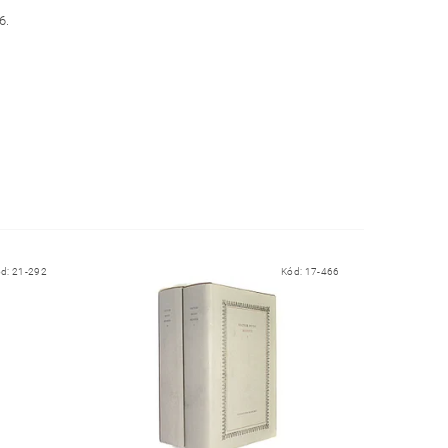
6.
ód:
21-292
Kód:
17-466