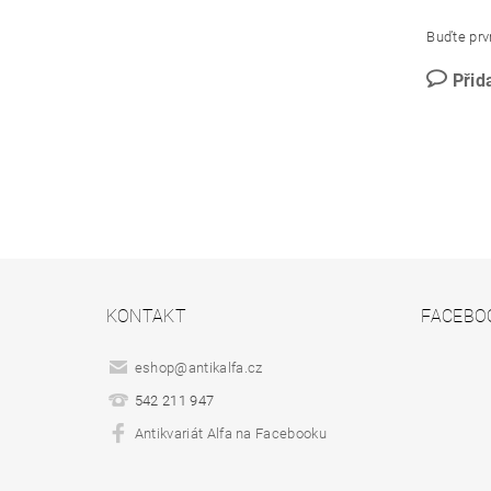
Buďte prvn
Přid
KONTAKT
FACEBO
eshop
@
antikalfa.cz
542 211 947
Antikvariát Alfa na Facebooku