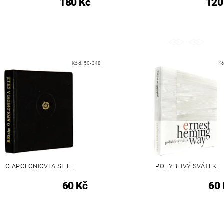
180 Kč
120
Kód:
50-348
K
O APOLONIOVI A SILLE
POHYBLIVÝ SVÁTEK
60 Kč
60 