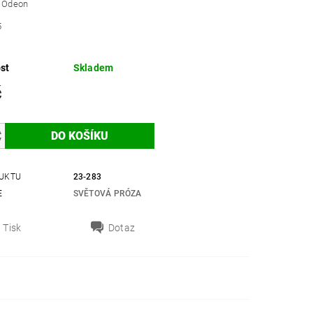
: Odeon
5
st
Skladem
č
UKTU
23-283
E
SVĚTOVÁ PRÓZA
Tisk
Dotaz