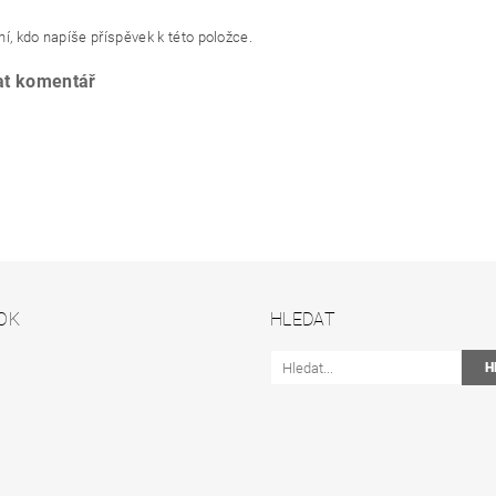
í, kdo napíše příspěvek k této položce.
at komentář
OK
HLEDAT