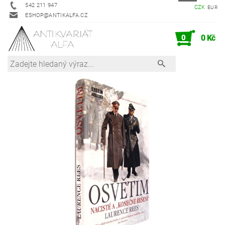
542 211 947
CZK
EUR
ESHOP@ANTIKALFA.CZ
0
0 Kč