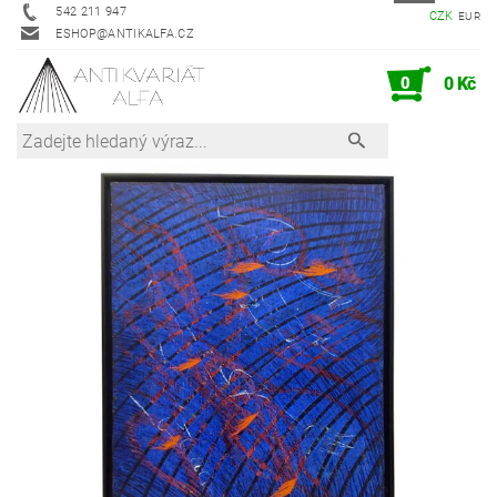
542 211 947
CZK
EUR
ESHOP@ANTIKALFA.CZ
0
0 Kč