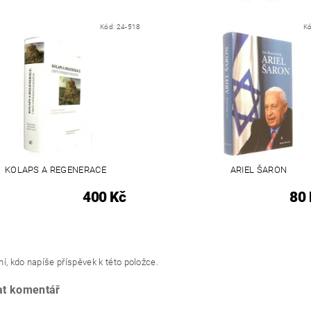
Kód:
24-518
K
KOLAPS A REGENERACE
ARIEL ŠARON
400 Kč
80 
í, kdo napíše příspěvek k této položce.
at komentář