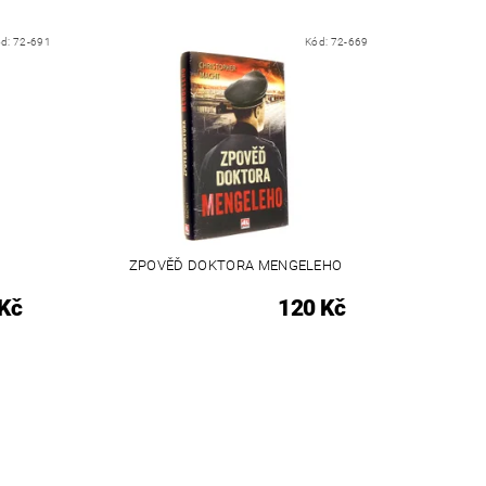
ód:
72-691
Kód:
72-669
ZPOVĚĎ DOKTORA MENGELEHO
Kč
120 Kč