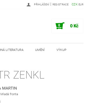
|
CZK
PŘIHLÁŠENÍ
REGISTRACE
EUR
0
0 Kč
NÁ LITERATURA
UMĚNÍ
VÝKUP
PODMÍNKY
INFORMAČNÍ MEMORANDUM
TR ZENKL
 MARTIN
 Mladá fronta
5