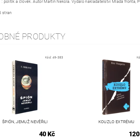
 : politik a člověk. Autor Martin Nekola. Vydalo nakladatelství Mladá fronta, 
5 stran
OBNÉ PRODUKTY
Kód:
49-383
K
ŠPIÓN, JEMUŽ NEVĚŘILI
KOUZLO EXTRÉMU
40 Kč
120