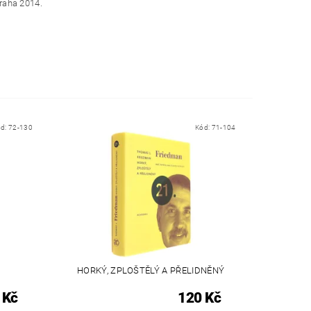
Praha 2014.
ód:
72-130
Kód:
71-104
HORKÝ, ZPLOŠTĚLÝ A PŘELIDNĚNÝ
 Kč
120 Kč