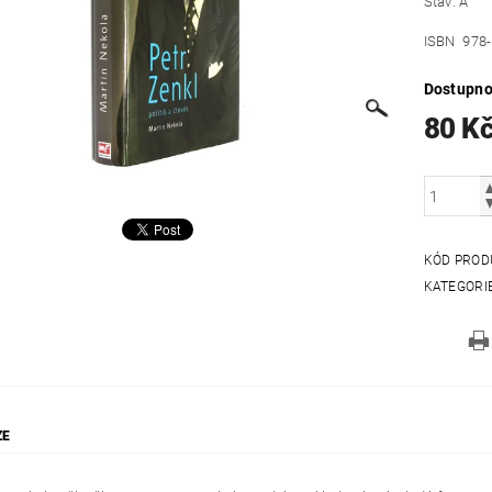
Stav: A
ISBN 978-
Dostupno
80 K
KÓD PROD
KATEGORI
ZE