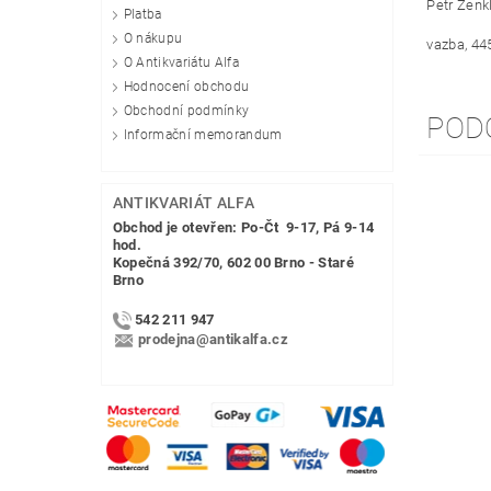
Petr Zenkl
Platba
O nákupu
vazba, 44
O Antikvariátu Alfa
Hodnocení obchodu
Obchodní podmínky
POD
Informační memorandum
ANTIKVARIÁT ALFA
Obchod je otevřen: Po-Čt 9-17, Pá 9-14
hod.
Kopečná 392/70, 602 00 Brno - Staré
Brno
542 211 947
prodejna@antikalfa.cz