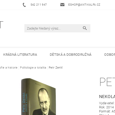
542 211 947
ESHOP@ANTIKALFA.CZ
KRÁSNÁ LITERATURA
DĚTSKÁ A DOBRODRUŽNÁ
ODBOR
ofie a historie
 ANTIKVARIÁTU ALFA
Politologie a totalita
HODNOCENÍ OBCHODU
Petr Zenkl
OBCHODNÍ 
PE
NEKOLA
Vydavatel:
Rok: 2014
Formát: A