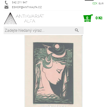
542 211 947
CZK
EUR
ESHOP@ANTIKALFA.CZ
0
0 Kč