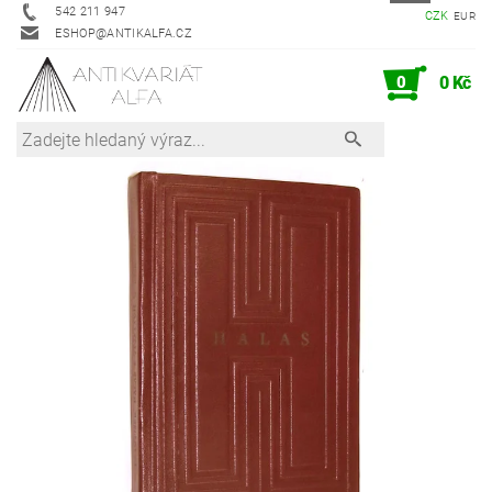
542 211 947
CZK
EUR
ESHOP@ANTIKALFA.CZ
0
0 Kč