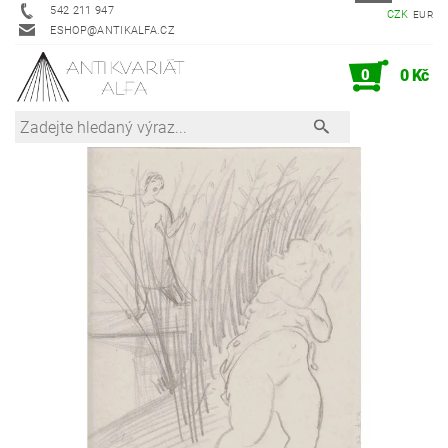
542 211 947
CZK
EUR
ESHOP@ANTIKALFA.CZ
0
0 Kč